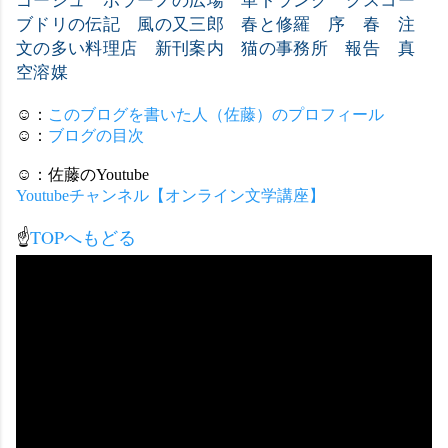
ブドリの伝記
風の又三郎
春と修羅 序
春
注
文の多い料理店 新刊案内
猫の事務所
報告
真
空溶媒
☺：
このブログを書いた人（佐藤）のプロフィール
☺：
ブログの目次
☺：佐藤のYoutube
Youtubeチャンネル【オンライン文学講座】
☝
TOPへもどる