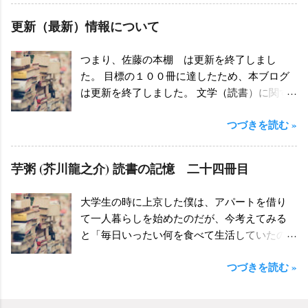
きなのではなく、本を「買う」ことが好きな
更新（最新）情報について
のではないか、と物欲の強さに対する自己批
判。そんなあれこれが混ざり合って、わりと
つまり、佐藤の本棚 は更新を終了しまし
大き目のショックを感じるのではないかと思
た。 目標の１００冊に達したため、本ブログ
う。 ちなみに自分が同じ本を買ってしまうパ
は更新を終了しました。 文学（読書）に関す
ターンは、 １）新刊で買った本を、古本屋で
る記事は他のサイトで公開していきますの
見つけて買う ２）古本屋で買った本を、古本
つづきを読む »
で、文学に関する情報に興味がある方はぜひ
屋で買う 大きくわけて、この二つに分類され
ご覧ください。 現在、記事を書いているサイ
る。 １）の場合は「おお、欲しかった本が古
ト ☺ 人生を長い旅と考えるなら 佐藤の雑記ブ
本屋で安く売られている！」と得した気分に
芋粥 (芥川龍之介) 読書の記憶 二十四冊目
ログ 読書・旅日記など。 ☺ Youtube【佐藤
なったのも束の間、自宅で同じ本を発見して
ゼミ オンライン文学講座】 Youtubeで配信
ダメージを受けるというパターンである。
大学生の時に上京した僕は、アパートを借り
中。文学に関することを解説しています。 ☺
２）の場合は「これは確か、すでに古本で購
て一人暮らしを始めたのだが、今考えてみる
note 古本（古書）装丁に関する記事を中心に
入したような気もするが・・・まあ、ダブッ
と「毎日いったい何を食べて生活していたの
書いています。 今後、本ブログの記事をどう
ても安いからいいか」と、自分の曖昧な記憶
だろう」と、自分のことながら不思議に思っ
しようか検討中です。今は漠然と、「加筆修
に挑戦して破れるパターンである。迷ったな
つづきを読む »
たりする。 一応、自炊はしていたけれど、そ
正して電子書籍にまとめてみようか」などと
らば、一度自宅に帰って確認してから購入す
のほとんどが「麺類」で済ませていたことは
考えていますが、まだ決まっていません。な
ればいいのだが、古本の場合は次回の来店時
覚えている。蕎麦、パスタ、ラーメンをロー
にかしらの形で、広げていけたらいいのだが