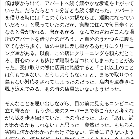
僕は駅から出て、アパートへ続く緩やかな坂道を上がって
いった。だらだらと１０分ほども続く坂だった。アパート
を借りる時には「このくらいの坂ならば、運動になってい
いだろう」と思っていたのだが、実際に住んで毎日歩くと
なると骨が折れる。息があがる。なんでわざわざこんな場
所のアパートを借りたのだろう、と自分のうかつさに腹を
立てながら歩く。坂の中腹に差し掛かるあたりにクリーニ
ング屋がある。以前、この店にクリーニングを頼んだとこ
ろ、肝心のシミも抜けず縫製もほつれてしまったことがあ
った。受け取りの際に店員に確認すると「これ以上のこと
は何もできない。どうしようもない」と、まるで取りつく
島もない対応をされてしまったのだった。店内を遠巻きに
覗き込んでみる。あの時の店員はいないようだった。
そんなことを思い出しながら、目の前に見えるコンビニに
立ち寄るか、もう少し先のスーパーまで歩こうかと考えな
がら坂を歩き続けていた。その時だった。ふと「あれ、詩
がわかるかもしれない」と思った。突然だった。もちろん
実際に何かがわかったわけではない。言葉にできないよう
な部分で、何かがどこかに近づいていくような、今までは