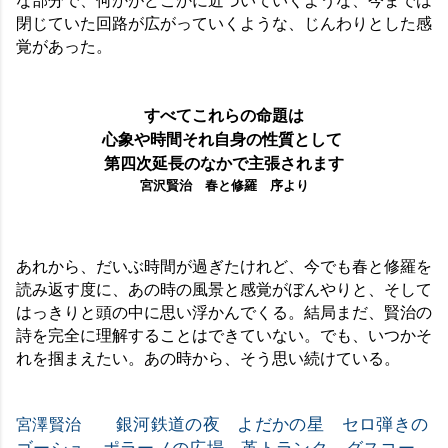
閉じていた回路が広がっていくような、じんわりとした感
覚があった。
すべてこれらの命題は
心象や時間それ自身の性質として
第四次延長のなかで主張されます
宮沢賢治 春と修羅 序より
あれから、だいぶ時間が過ぎたけれど、今でも春と修羅を
読み返す度に、あの時の風景と感覚がぼんやりと、そして
はっきりと頭の中に思い浮かんでくる。結局まだ、賢治の
詩を完全に理解することはできていない。でも、いつかそ
れを掴まえたい。あの時から、そう思い続けている。
銀河鉄道の夜
よだかの星
セロ弾きの
宮澤賢治
ゴーシュ
ポラーノの広場
革トランク
グスコー