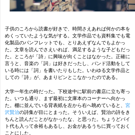
子供のころから読書が好きで、時間さえあれば何かの本を
めくっていたような気がする。文学作品でも資料集でも電
化製品のパンフレットでも、とりあえずなんでもよかっ
た。文章を読んでさえいれば、満足するような子どもだっ
た。ところが「詩」に興味が向くことはなかった。正確に
言うと、音楽の「詞」は好きだったし、バンド活動をして
いる時には「詞」を書いたりもした。いわゆる文学作品と
しての「詩」が、あまりピンとこなかったのである。
大学一年生の時だった。下校途中に駅前の書店に立ち寄っ
た。いつも通り、まず最初に文庫本のコーナーへ向かっ
た。棚に並んでいる背表紙を左から右へ眺めていると、
宮
沢賢治
の詩集が目にとまった。そういえば、賢治の詩をき
ちんと読んだことがなかったな、と思った。ちょうどバイ
ト代も入って余裕もあるし、お金があるうちに買っておく
ことにした。