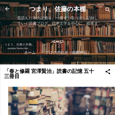
スキップしてメイン コンテンツに移動
つまり、佐藤の本棚
昔読んだ本の記憶を、一冊ずつ取り出し記録し
ていく読書ブログ。日本文学を中心に、絵本ま
で。
ページ
ホーム
ブログの目次（掲載作品）
もっと見る…
作者 自己紹介
「春と修羅 宮澤賢治」読書の記憶 五十
三冊目