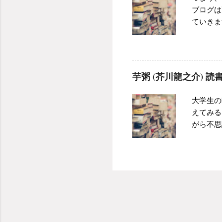
のも束の
ブログは
２）の場
ていきま
あ、ダブ
記事を書
ンである
書・旅日記
が、古本
中。文学
勝負を挑
事を中心
していく
芋粥 (芥川龍之介) 
は漠然と
いうこと
が、まだ
ため、ほ
大学生の
えていま
切れてい
えてみる
ログの目
てきた。
がら不思
の感情」
類」で済
の方が多
ンして、
らなのか
いたよう
強くなっ
いい」と
り、一度
て、ズル
てきたよ
と、毎回
るのだろ
前茹でよ
なったも