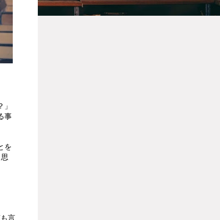
？」
る事
とを
と思
何も言