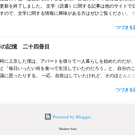
間、自宅で同じ本を発見してダメージを受けるというパターンで
更新を終了しました。 文学（読書）に関する記事は他のサイトで
合は「これは確か、すでに古本で購入したような気もするが・・
すので、文学に関する情報に興味がある方はぜひご覧ください。 
ッても安いからいいか」と、自分の曖昧な記憶に挑戦して破れる
いているサイト ☺ 人生を長い旅と考えるなら 佐藤の雑記ブログ 
。迷ったならば、一度自宅に帰って確認してから購入すればいい
つづきを読
など。 ☺ Youtube【佐藤ゼミ オンライン文学講座】 Youtube
の場合は次回の来店時まで売れ残っている保証はないので、一か
に関することを解説しています。 ☺ note 古本（古書）装丁に関す
んでしまうわけである。そして、みごとに負けてしまいダメージ
に書いています。 今後、本ブログの記事をどうしようか検討中で
のである。 しかし最近では「もし売り切れても、それは縁がなか
読書の記憶 二十四冊目
、「加筆修正して電子書籍にまとめてみようか」などと考えてい
だから」と「迷ったら買うな」の自己ルールを定めるようになっ
決まっていません。なにかしらの形で、広げていけたらいいのだ
とんど同じ本を買うことはなかった。実際に、次回に来店した時
時に上京した僕は、アパートを借りて一人暮らしを始めたのだが
す。 ☺ 佐藤への問い合わせは、こちらから。 ☝ TOPへもどる ☝ 
たとしても「仕方がない」とあっさりと諦めることもできるよう
と「毎日いったい何を食べて生活していたのだろう」と、自分の
次
 これはおそらく、年齢を重ねることで「手に入らないことによる
議に思ったりする。 一応、自炊はしていたけれど、そのほとんど
が減ってきたからかもしれない。「手に入るものよりも、入らな
ませていたことは覚えている。蕎麦、パスタ、ラーメンをローテ
いんだよ」と、経験から学んだ人生哲学のようなものが確立して
つづきを読
卵やベーコンを焼いたり、コロッケを買ってきたりして食事を済
もしれない。 しかし、その反面「一度手に入れたものに対する執
な気がする。 とりわけ蕎麦が好きだったので「簡単だし、毎日蕎
てきたようにも感じる。手に入らないものは仕方がないが、その
思っていたくらいだった。いつもだいたい二人前くらいの蕎麦を
手に入れたものはしっかり掴んで離したくない、という感情が強
ズルとすすって「もう少し食べたいけれど、また茹でるのは面倒
Powered by Blogger
うにも感じるのだ。そう考えると、全体ではプラスマイナスでゼ
思っていたような気がする。そして不思議なことに「よし、今日
うか。意外と、世の中というものは「そんな風に」どこかで...
う」と実行した時ほど、なぜか食が進まなくて二人前で腹がいっ
Takahiro Sato
のだった。 先日、無性に腹が減った時があって、蕎麦を３.５人前