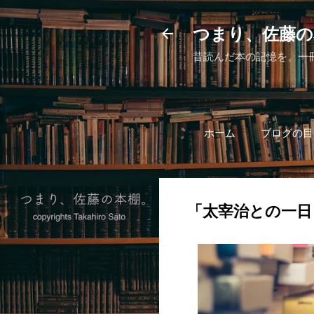
つまり、佐藤の
昔読んだ本の記憶を、一
ホーム
ブログの目
「太宰治との一日