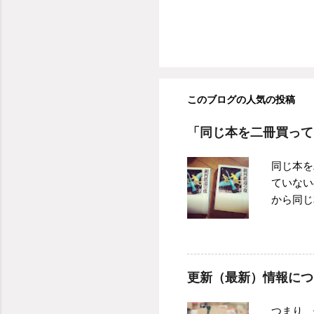
このブログの人気の投稿
「同じ本を二冊買って
同じ本を
ていない
から同じ
そも本を
か、と物
き目のシ
まうパタ
更新（最新）情報につ
買った本
は「おお
つまり、