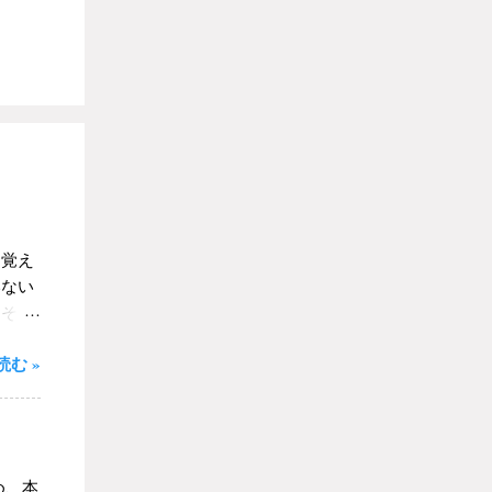
を覚え
いない
。そも
はない
む »
りと大
ってし
屋で
場合
なった
め、本