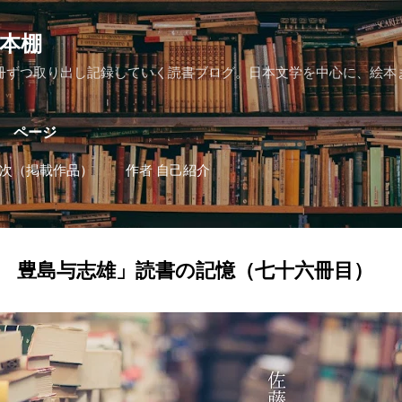
スキップしてメイン コンテンツに移動
本棚
冊ずつ取り出し記録していく読書ブログ。日本文学を中心に、絵本
ページ
次（掲載作品）
作者 自己紹介
 豊島与志雄」読書の記憶（七十六冊目）