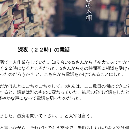
深夜（２２時）の電話
宅で一人作業をしていた。知り合いのSさんから「今大丈夫ですか
く２２時になるところだった。S
さんからその時間帯に相談を受け
ったのだろうか？
と、こちらから電話をかけてみることにした。
だかほんとにごちゃごちゃして」
S
さんは、ここ数日の間のできご
すると、話題は別のものに変わっていた。結局
30
分ほど話をした
軽やかな声になって電話を切ったのだった。
ました。愚痴を聞いて下さい。」と太宰は言う。
と言いながら、それだけでもう充分で、愚痴らしいものを太宰は