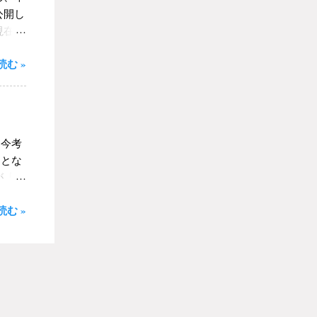
ある。
公開し
・ま
現在、
パター
読
のだ
む »
で配信
八かで
る記
が蓄積
す。今
ったと
ます
ていた
がと考
に売り
、今考
このブ
になっ
ことな
悲しみ
が「麺
いもの
ーショ
きたか
む »
ませて
着」は
麦でも
かわ
茹で
くなっ
だな」
ロにな
は三人
ぱいに
分く