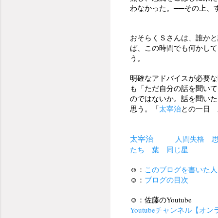
わなかった。──その上、
おそらくＳさんは、誰かと
ば、この時間でも何かして
う。
明確なアドバイスが必要な
も「ただ自分の話を聞いて
のではないか。
話を聞いた
思う。
「
太宰治
との一日
太宰治
人間失格
たち
葉
同じ星
☺：
このブログを書いた人
☺：
ブログの目次
☺：佐藤のYoutube
Youtubeチャンネル【オ