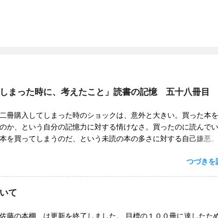
しまった時に、考えたこと」読書の記憶 五十八冊目
二冊購入してしまった時のショックは、意外と大きい。買った本
のか、という自分の記憶力に対する情けなさ。買ったのに読んで
本を買ってしまうのだ、という未読の本の多さに対する自己嫌悪
「読む」のが好きなのではなく、本を「買う」ことが好きなので
つづきを読
欲の強さに対する自己批判。そんなあれこれが混ざり合って、わ
ョックを感じるのではないかと思う。 ちなみに自分が同じ本を買
ーンは、 １）新刊で買った本を、古本屋で見つけて買う ２）古本
いて
を、古本屋で買う 大きくわけて、この二つに分類される。 １）の
、欲しかった本が古本屋で安く売られている！」と得した気分に
佐藤の本棚 は更新を終了しました。 目標の１００冊に達したた