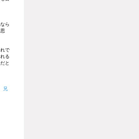
私なら
と思
それで
切れる
のだと
兄