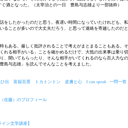
すぐ酒となった。
（太宰治との一日
豊島与志雄より一部抜粋）
話をしたかったのだと思う。夜遅い時間になっていたけれども、
いることが多いので大丈夫だろう、と思って連絡を寄越したのだ
時もある。厳しく批評されることで考えがまとまることもある。
くれる相手がいる」ことを確かめるだけで、大抵の出来事は乗り
り、聞いてもらったり、そんな相手がいてくれるのなら百人力な
豊島与志雄」を読んでそんなことを考えました。
思ひ出
富嶽百景
トカトントン
皮膚と心
I can speak
一問一答
（佐藤）のプロフィール
ンライン文学講座】