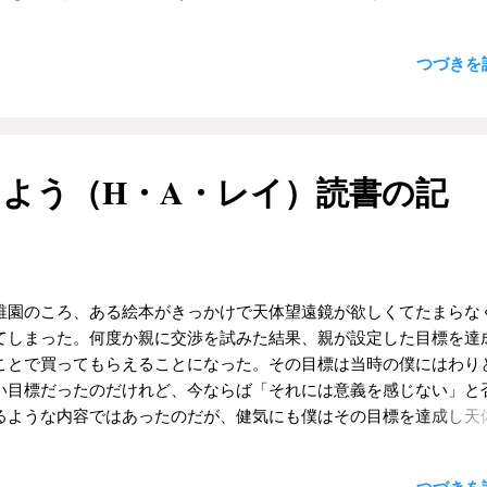
よりも２粒食べると大きく膨らませることができるということと、
ンの皿洗いで貯めた資金でヘルメットを買い教習所の代金を支払い
１粒加えて３粒にしてもさほど大きくならないということを知った
のバイクへ乗ることになるのだけど、その話はまた別の機会に書く
なかの収穫だと思った。やはり２個買って正解だったと思った。 数
つづきを読
しよう。 さて、そんな風にして１６歳早々に原付の免許を手にした
、僕は母親と一緒にその店に買い物へ行った。店員は母親を見つけ
初の相棒は、自宅にあったHONDAのロードパルだった。名車であ
この前、ボクがガムを２個買いにきたのですが・・・」というよう
とうにオンボロだったけれど、トロトロしかスピードが出なくて後
を話しかけてきた。母親は「ああ、大丈夫です。ありがとうござい
車にクラクションを鳴らされたりもしたけれど、すばらしく楽しか
」というようなことを言っていた。 その時の僕は、店員と母親が何
。今まではバスや電車でしか行けなかった場所へ、行きたい時に行
よう（H・A・レイ）読書の記
ているのかはよくわからなかったけれど「この店員さんに、何か疑
道を通って自分の意志で、目的地まで走っていくことができる。も
いるようだ」ということは、うすうすと感じとっていた。店員にし
、移動範囲はたかがしれているけれど、それでも当時の僕にとって
ば親切な気持ちだった のかもしれないが、子供の僕にとっては「自
とんでもなく世界が広がった」瞬間だった。誇張でも詩的な表現で
われている」という居心地の悪さのよう...
文字通り「自由を手にした」と思っていた。そう、１６歳の僕は心
んとうにそう感じていたと思う。 休みの前日に地図を眺めながら、
稚園のころ、ある絵本がきっかけで天体望遠鏡が欲しくてたまらな
を決める。あまり車が多くなくて、原付でも走りやすいところ。イ
てしまった。何度か親に交渉を試みた結果、親が設定した目標を達
ネットなんてなかったから、紙の地図に定規をあてておおまかな距
ことで買ってもらえることになった。その目標は当時の僕にはわり
算していく。その頃の僕の興味は「一日で可能な限り長い距離を走
い目標だったのだけれど、今ならば「それには意義を感じない」と
いうところにあったので、観光スポットを巡るというよりは、知ら
るような内容ではあったのだが、健気にも僕はその目標を達成し天
をできるだけ遠くまで走るというルートが多くなった。食費を削っ
鏡を買ってもらえることになった。 そして父親は、僕に顕微鏡を買
リン代にして、目的地周辺のコンビニに立ち寄ってスクーターの椅
てくれた。え？ 入力ミス？ いやいや間違いではない。望遠鏡では