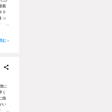
り
母親
姿に
３０
にな
まっ
っ
一人
らな
い
事が
商店街
む »
まく
で
続け
あ
気が
ムを
図書
りと
目次
？ お
して
大丈
僕は
僕に
度か
早く
僕に
に指
なが
かい
。１
スト