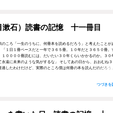
人で外食する機会も増えるだろう。まずは近場の定食屋などを巡っ
りしながら、少しずつ活動範囲を広げていこう。 そんなことを考え
、僕はまず最寄りの駅近くの蕎麦屋に入ってみることにした。小さ
ブルが３つとL字のカウンター席があるだけの店。午後の２時を少
目漱石）読書の記憶 十一冊目
あたりだったせいか、僕以外に客はスーツを着た会社員が一人しか
。店主と思われる、５０代くらいの男性が厨房の奥の方で何か作業
いる。僕は、 志賀直哉 の「 小僧の神様 」の主人公が「こんな事は
供のころ「一生のうちに、何冊本を読めるだろう」と考えたことが
じゃない」と、慣れたふりをして寿司屋に入っていく場面を思い出
。「１日１冊ペースだと一年で３６５冊。１０年だと３６５０冊。
ら、いかにも常連客のような平静さを装いつつカウンターに座りテ
、１００００冊読むには、だいたい３０年くらいかかるのか。３０
の上にあった数週間前の週刊誌をめくるような素振りをしてみせた。
て永遠に未来のような気がするな」 そしてあの日から、おおむね３
予想では「いらっしゃい」と、店員が水のはいったコップを僕の前
経過したわけだけど、実際のところ僕は何冊の本を読んだのだろう
て注文を聞いてくれるはずだった。ところが待てど暮らせど、店員
した本だけではなく、資料として部分読みをした本や雑誌なども含
らへはやってこない。 斜め向かいの会社員は、蕎麦らしきものを食
８０００冊は読んだ・・・いや、少なくとも５０００冊は読んだだ
て新聞をめくっている。間違いない。ここは蕎麦屋で、蕎麦を提供
つづきを読
。いや７０００冊くらいは。 時間には限りがあるし、なるべく多く
れる場所である。僕が間違えているわけではない。もしかして店員
読みたいから、同じ本は繰り返し読まないようにしている。それで
に気がついていないのではないか？ のんきに数週間前の雑誌を読ん
期的に読み返してしまう本がある。その一冊が夏目漱石の「こころ
場合ではないのではないか？ それとも、この店独自のルールでもあ
る。 高校生のころ、音楽とバイクに夢中になっていた僕は、小説の
？ 僕は椅子から少し腰を上げて、あの、というように奥の方にい
読まなくなっていた時期があった。特に「文学なんてカビ臭いもの