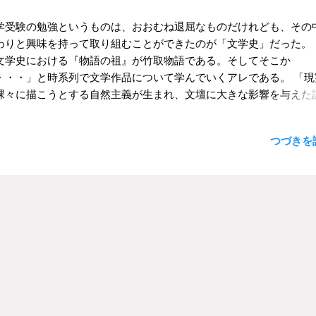
学受験の勉強というものは、おおむね退屈なものだけれども、その
わりと興味を持って取り組むことができたのが「文学史」だった。
文学史における『物語の祖』が竹取物語である。そしてそこか
・・・」と時系列で文学作品について学んでいくアレである。 「現
裸々に描こうとする自然主義が生まれ、文壇に大きな影響を与えた
が、今度はそれに対して反自然主義が生まれ・・・」のように、一
り上がればそれに反するものが生まれ、次にそれに反するものが生
つづきを読
、さらにさらにと続いていく流れに、なるほどなるほど、と高校生
しみじみとうなづいていたものだった。もちろん、なるほど、と言
文学思想そのものに感心していたわけではなく、そのような視点で
品を読み解くということに、面白さを感じていたのだと思う。作品
れた時代背景や、作者の立場や思想から作品を解釈していくことで
見えたような気になっていたのかもしれない。 その中で、とりわけ
ったことのひとつが、漱石と鴎外のエピソードだった。「鴎外は漱
三四郎』に刺激を受けて『青年』を書いたとされる」という説明な
くと、なんだかわくわくするものを感じたものだ。鴎外にも刺激を
ような「三四郎」とは、さぞかしすばらしい作品なのだろう。さら
を読んで執筆された「青年」はどれほどの作品なのだろう。その時