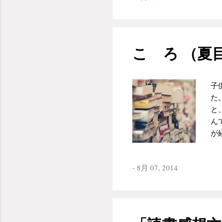
一
た
ら
ー
こゝろ （夏
た
い
て
子
て
た
が
と
ル
ん
の
が
い
読
ち
ば
え
-
8月 07, 2014
か
く
を
僕
定
る
あ
か
を