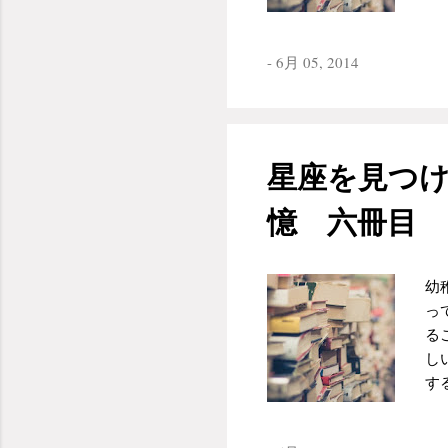
粒
ラ
に
願
か
-
6月 05, 2014
に
後
最
「
ん
と
ら
す
た
星座を見つけ
し
い
て
ん
憶 六冊目
れ
「
疑
く
ほ
幼
地
っ
ー
る
計
し
と
す
道
遠
ソ
き