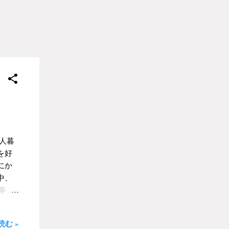
って
して
本な
しま
すべ
、非
れな
、さ
な時間
にと
てど
人暮
を好
にか
中、
事を
せる
とが
む »
て、