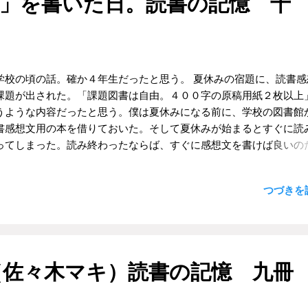
文」を書いた日。読書の記憶 十
呼びかけてみた。その店員は、食券買って、と入口の横の方を見た
むっていうんだよ」というようなロックっぽい反骨精神があったわ
彼の視線の先を見た。食券販売機があった。僕はあわてて販売機の
なく、ただなんとなく手が伸びなかったのだ。 そんなある日。教科
って食券を買いカウンターに置いた。会社員は新聞を読んでいた。
録されていた 漱石 の「こころ」を読んだ。純粋に「もっと読みた
中に...
った。続きが読みたい。自分が読みたいと思っていたのはこれだ。
うようなことを少し興奮気味の頭で思った。学校帰りに書店に寄っ
学校の頃の話。確か４年生だったと思う。 夏休みの宿題に、読書感
潮文庫の「こころ」を手にとった。えんじ色の背表紙が、なんとな
課題が出された。「課題図書は自由。４００字の原稿用紙２枚以上
っぽいと思ったからだ。 本の値段は、わずか数百円だったのだけど
うような内容だったと思う。僕は夏休みになる前に、学校の図書館
寂しい高校生にとっては少々勇気が必要な金額だった。いやいや、
書感想文用の本を借りておいた。そして夏休みが始まるとすぐに読
ではなく、お金があれば一枚でも多くCDを手に入れたいと思って
ってしまった。読み終わったならば、すぐに感想文を書けば良いの
生にとっては、数百円でさえも大きな決断が必要だったのだ。たぶ
、ものごとはそう簡単には進まない。時は淡々と過ぎ去り、いつの
さんにも、そんな時期があったのではないかと思う。 結局、その日
夏休みは終盤を迎えてしまっていた。 そう、お気づきの方も多い
つづきを読
したものの、数日後無事に「こころ」を購入することができた。一
れど、この段階ですでに作品の内容は、ほとんど忘れてしまってい
んだ。読み終わってから、あとでまたゆっくりと読み返そう、と思
は読むのは早いのだが忘れるのも早いのだ。そうかといって、もう
。それから長い時間が過ぎたけれど、今でも時々読み返すことがあ
み返すのもなんだが癪だったし、かといって新しい本を読書感想文
日も前半部分を読み返した。「すると先生がいきなり道の端へ寄っ
むというのも面倒な気がした。そこで内容に細かく触れずに、ざっ
た。そうして綺麗に刈り込んだ生垣の下で、裾をまくって小便をし
したことを書いてしまおうと決め「主人公は〇〇をしたけれど、僕
（佐々木マキ）読書の記憶 九冊
上 先生と私 ３０より）」の部分が目にとまった。こんな場面が
△を選ぶと思う。なぜならその方が××になると思う」と、いうよう
んだな、と思った。 夏目漱...
公の選択を批判するようなことを書いて提出することにした。もち