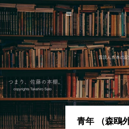
昔読んだ本の記
投
青年 （森鴎
稿