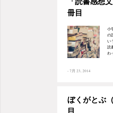
「読書感想
に
読
は
も
冊目
行
収
頭の
思
い
小
新
の
石
い
の
読
裟
わ
校
が
な
か
念
-
7月 23, 2014
け
読
僕
た
読
先
読
っ
と
ぼくがとぶ
（
△
た
人
目