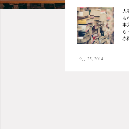
大
も
本
ら
赤
す
盛
-
9月 25, 2014
れ
は
も
作
ま
が
な
『
聞
る
れ