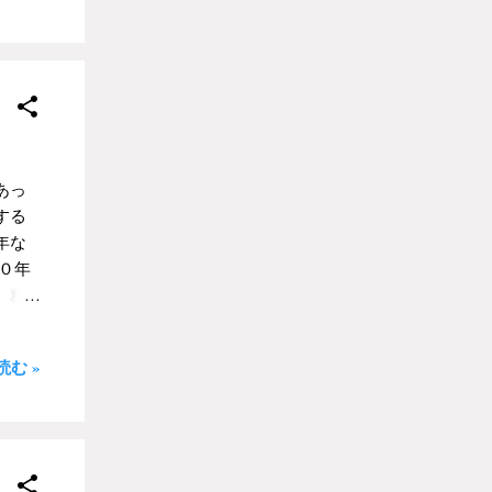
てみ
なが
なテ
し過ぎ
いな
をし
初め
あっ
しな
する
ーブ
年な
 僕
０年
に置
。精
はこ
めれ
べ終
ろう
して
む »
の本
が、
も、
でい
」で
るの
類い
る店員
誰が