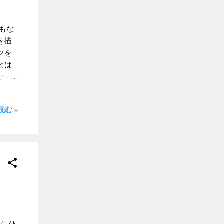
書く
に過
期が
もな
出し
を描
る生
ツを
ゃだ
とは
かも
言
いが
ある
は
む »
あら
空を飛
やら
前は
うな
少年
恥ず
が家
思っ
具や
もう
く
で自
っ
た
の少
日にひ