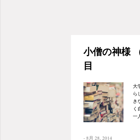
は
時
い
ん
う
て
小僧の神様 
生
い
目
っ
を
る
大
の
ら
き
く
一
す
こ
-
8月 28, 2014
数