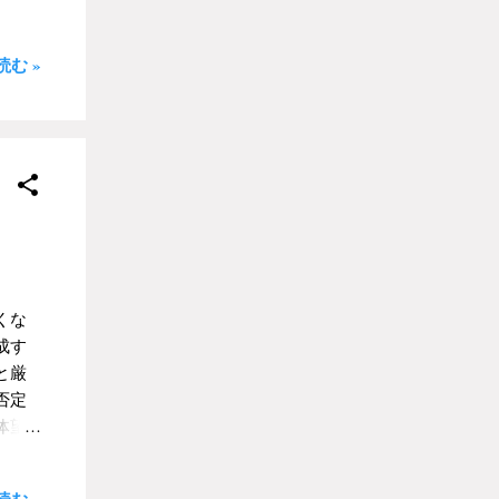
さら
、念
。な
こと
日
む »
僕の
ると
る。ほ
なこ
ろか
ま
っ
を話
きた
われ
ちろ
てみ
は
分が
もな
から
目的
くな
ンタ
成す
離を
と厳
る」
否定
ない
体望
てガ
って
子に
なく