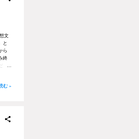
。僕
けで
方に
書に
僕の
い」と
と、
て、
想文
く漱
」と
、懐
から
大袈
み終
いる高
だ
んみ
間に
は断
と思う
む »
気に
た。
っ
一度
る。
用に
て行
くり
た。
なら
あっ
な主
ろ