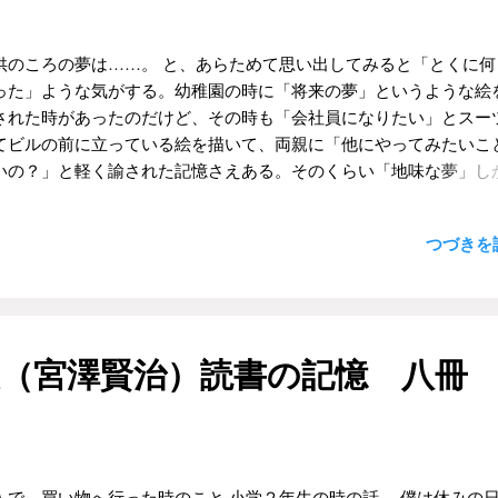
、批判といっても深い思索の中から生まれたものではなくて、特に
がなかったから書けることを書いて原稿用紙を埋めた、ということ
なかった。なにせ、内容はほとんど忘れてしまっていたのだ。 新学
供のころの夢は……。 と、あらためて思い出してみると「とくに何
まって数週間が過ぎた国語の時間。先生が「この前、みんなから提
った」ような気がする。幼稚園の時に「将来の夢」というような絵
もらった読書感想文の中から、２人の感想文を紹介するぞ」と、あ
された時があったのだけど、その時も「会社員になりたい」とスー
の感想文を読んだ。ひどい文章だった。「てにをは」はめちゃくち
てビルの前に立っている絵を描いて、両親に「他にやってみたいこ
、主語がブレているから意味が受け取りにくいところがある。しか
いの？」と軽く諭された記憶さえある。そのくらい「地味な夢」し
・・・うん、どこかで聞いたことがあるような内容だった。先生は
ていない幼稚園児だった。 そんな僕でも、ある一冊の絵本との出会
。 「これは、佐藤の読書感想文だ。文章としてはおかしいところが
っかけで、いつか挑戦してみたいことが見つかることになる。それ
つづきを読
れど、主人公の行動について自分の感想を書いている。みんなは『
飛行機をつくること」だった。え？ 飛行機？ そう、飛行機。あの
じ』を書いているけれど、このようなのが読書感想文なんだ」 どう
飛行機を作ってみたいと思うようになったのだった。 その絵本の名
められたらしいが、誇らしい気分にはなれなかった。狙ってそのよ
ぼくがとぶ（佐々木マキ）」。主人公のクリクリとした大きな目の
想文を書いたわけではないし、なによりも間違いが多いことの方が
、自宅で飛行機を手作りして、空を飛び回る話だ。 絵本の中に少年
しかったからだ。先生が「Aさん、佐藤の読書感想文を読んでどう
中で飛行機の部品を作って組み立てている場面があるのだけど、道
（宮澤賢治）読書の記憶 八冊
？」と、クラスで人気の女子に感想を求めているのも「いやいや、
りかけの部品やゴミでごちゃごちゃした部屋の中の様子がかっこよ
のあたりで！」と言いたくなるような気分だった。で...
、何度繰り返し繰り返し眺めても飽きなくて「いつか、こんな部屋
も飛行機を作ってみたい」と思ったのだった。 木を削って、色を塗
、ゴーグルをかけて、自分一人で作った飛行機で外国まで飛んでみ
。どのくらい頑張れば飛行機を作れるのかはわからないけれど、こ
人で、買い物へ行った時のこと 小学２年生の時の話。 僕は休みの