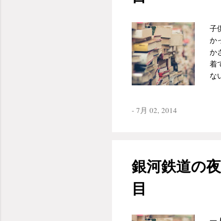
ん
事
ぎ
子
始
か
て
か
徒
着
し
な
し
っ
う
き
け
-
7月 02, 2014
「
す
ぶ
褒
「
感
が
か
の
銀河鉄道の夜
た
作
そ
て
目
分
て
い
一