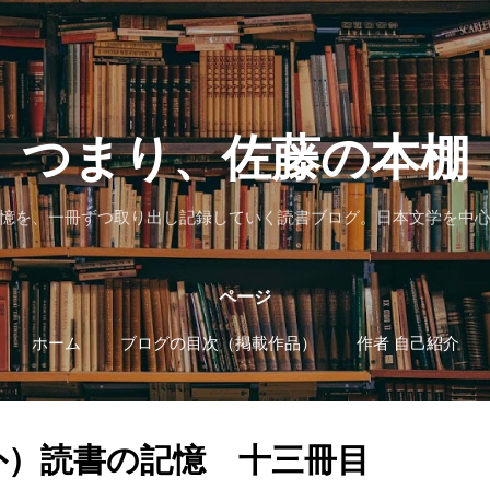
スキップしてメイン コンテンツに移動
つまり、佐藤の本棚
憶を、一冊ずつ取り出し記録していく読書ブログ。日本文学を中
ページ
ホーム
ブログの目次（掲載作品）
作者 自己紹介
外）読書の記憶 十三冊目