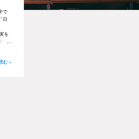
中で
「日
実を
訳で
方が
ま
む »
の僕
って
文学
が生
何か
気に
石の
どを
与え
にそ
の僕