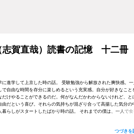
「三四郎」も「青年」も、まだ読んでいなかったので、受験が終わ
間に余裕ができたのなら絶対に読もう。すぐ読もう。と、楽しみに
たのだった。 ところが、受験が終わり時間に余裕ができると、逆に
て読まないものである。もっと単純に目の前にある刺激を優先して
ものである。時間ができたのなら、文学史に出てくる主要な作品は
読もう、と息巻いていた気分は急速に向こう側へと飛び去っていき
（志賀直哉）読書の記憶 十二冊
産な時間をもてあます日々が続いてしまうのが凡人の性なのかもし
。そもそも懸命な人ならば、受験勉強の合間の時間を上手に使って
さと読了してしまうことだろう。 青年 （森鴎外） そのように怠惰
繰り返していた学生時代の中、ようやく「三四郎」と「青年」を手
時がやってきた。もはや、いつ読んだのか、ふたつの作品を比較し
学に進学して上京した時の話。 受験勉強から解放された爽快感。一
ような感想を持ったのかは忘れてしまった。ただ「三四郎→青...
しで自由な時間を存分に楽しめるという充実感。自分が好きなこと
なだけやることができるのだ。何がなんだかわからないけれど、と
自由だという喜び。それらの気持ちが混ざり合って高揚した気分の
人暮らしがスタートしたばかり時の話。 それまでの僕は、一人で食
るという習慣がなかった。いや、もちろん普段の食事は一人で済ま
ともあったけれど、一人で外食して店に入って食事をするというこ
つづきを読
えるほどしかなかったのだ。これから一人暮らしを始めるにあたっ