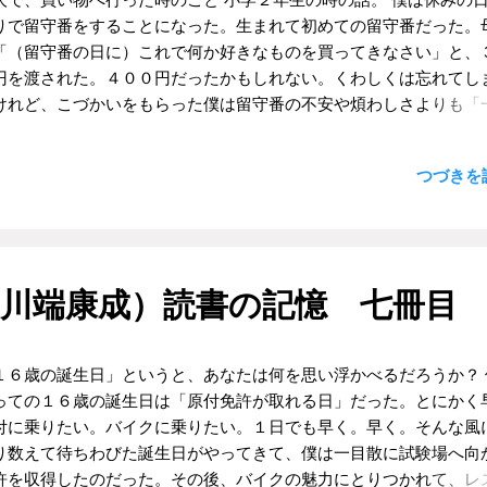
くらいの年齢になれば作れるようになるのかもしれない。こどもな
りで留守番をすることになった。生まれて初めての留守番だった。
、漠然とではあるけれどそこそこ真面目に、飛行機をつくる少年の
「（留守番の日に）これで何か好きなものを買ってきなさい」と、
れていたというわけである。 残念ながら僕は、飛行機を作る技術者
円を渡された。４００円だったかもしれない。くわしくは忘れてし
ことはできなかった。むしろ技術者とは正反対の方向へ進んでしま
けれど、こづかいをもらった僕は留守番の不安や煩わしさよりも「
。もしかすると僕は、飛行機が作りたかったのではなくて、資料や
お菓子を買いに行く」というイベントの方に興味が向いてしまって
やらで盛大に散らかった部屋の中で、黙々とひとりで何かを作る仕
。 留守番の当日、僕は一人で近所の店へ出かけていった。地元の
つづきを読
たかっただけなのかもしれない。 ああでもない、こうでもない、う
ある家族で経営しているような小さな店で、食料品から生活雑貨ま
かない、でも絶対にあきらめないぞ。と盛んに静かに黙々と作業を
々と並べてあるようなところだった。僕はそこでお菓子を物色した
仕事。それならば今の仕事も、ほんの少しだけ共通点があるような
、チューインガムを２個選んでレジに向かった。その時の僕は「ガ
ないでもなくもなくもない。 佐々木マキ ぼくがとぶ ふしぎな
きく膨らませる」ことに夢中になっていたので、２個買えばたっぷ
 ☺： このブログを書いた人（佐藤）のプロフィール ☺： ブログの
習ができると思ったのだ。 レジの店員は、僕に向かって「ボク一人
川端康成）読書の記憶 七冊目
：佐藤のYoutube Youtubeチャンネル【オンライン文学講座】
あさんは？」と聞いてきた。僕は「いない」とか「ひとりで留守番
」というようなことを答えた。すると店員は「２個もガムを買って
？ おかあさんは知っているの？」というようなことを聞いてきた。
１６歳の誕生日」というと、あなたは何を思い浮かべるだろうか？ 
大丈夫」と答えた。店員は「ほんとうに？」というようなことを何
っての１６歳の誕生日は「原付免許が取れる日」だった。とにかく
に聞いてから、後ろにいた別の店員と何かを話したあと、ようやく
付に乗りたい。バイクに乗りたい。１日でも早く。早く。そんな風
ムを渡してよこした。 僕はなんとなくモヤモヤとした気持ちを抱え
り数えて待ちわびた誕生日がやってきて、僕は一目散に試験場へ向
も、ひとりで家に帰って、ガムを噛んでふくらませる練習を始めた
許を収得したのだった。その後、バイクの魅力にとりつかれて、レ