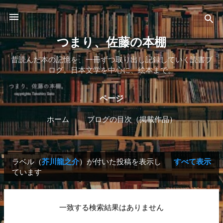
スキップしてメイン コンテンツに移動
つまり、佐藤の本棚
昔読んだ本の記憶を、一冊ずつ取り出し記録していく読書ブ
ログ。日本文学を中心に、絵本まで。
ページ
ホーム
ブログの目次（掲載作品）
もっと見る…
作者 自己紹介
芥川龍之介
すべて表示
ラベル（
）が付いた投稿を表示し
投
ています
稿
一致する検索結果はありません